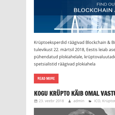
Krüptoeksperdid räägivad Blockchain & Bit
tulevikust 22. märtsil 2018, Eestis leiab a
pühendatud plokiahelale, krüptovaluutadel
spetsialistid räägivad plokiahela
READ MORE
KOGU KRÜPTO KÄIB OMAL VAST
23. veebr 2018
admin
ICO
,
Krüpto