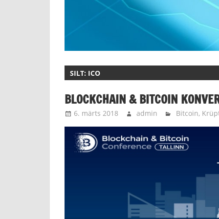
SILT:
ICO
BLOCKCHAIN & BITCOIN KONVER
6. märts 2018
admin
Bitcoin
,
Krüp