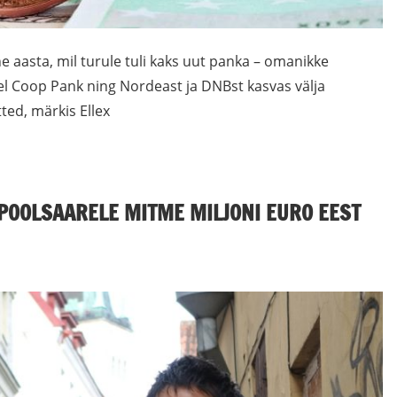
vne aasta, mil turule tuli kaks uut panka – omanikke
el Coop Pank ning Nordeast ja DNBst kasvas välja
tted, märkis Ellex
POOLSAARELE MITME MILJONI EURO EEST