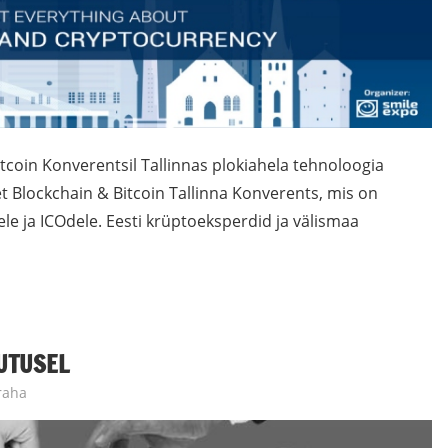
coin Konverentsil Tallinnas plokiahela tehnoloogia
set Blockchain & Bitcoin Tallinna Konverents, mis on
e ja ICOdele. Eesti krüptoeksperdid ja välismaa
UTUSEL
raha