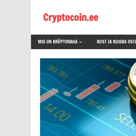
Skip
to
Cryptocoin.ee
content
Kõik
mis
MIS ON KRÜPTORAHA
KUST JA KUIDAS OSTA
puudutab
krüptoraha