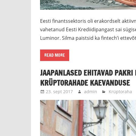
Eesti finantssektoris oli erakordselt aktii
vahetanud Eesti Krediidipangast sai sügis
Luminor. Silma paistsid ka fintech’i ettevõ
READ MORE
JAAPANLASED EHITAVAD PAKRI 
KRÜPTORAHADE KAEVANDUSE
23. sept 2017
admin
Krüptoraha