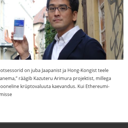
otsessorid on juba Jaapanist ja Hong-Kongist teele
nema,” räägib Kazuteru Arimura projektist, millega
jooneline krüptovaluuta kaevandus. Kui Ethereumi-
amisse