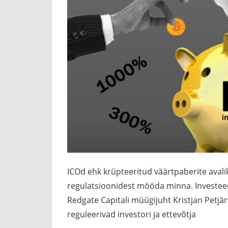
ICOd ehk krüpteeritud väärtpaberite ava
regulatsioonidest mööda minna. Investeeri
Redgate Capitali müügijuht Kristjan Petjä
reguleerivad investori ja ettevõtja