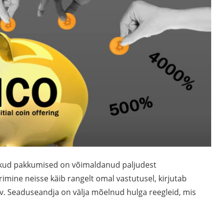
likud pakkumised on võimaldanud paljudest
mine neisse käib rangelt omal vastutusel, kirjutab
rv. Seaduseandja on välja mõelnud hulga reegleid, mis