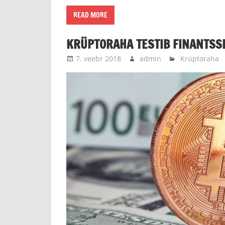
READ MORE
KRÜPTORAHA TESTIB FINANTSS
7. veebr 2018
admin
Krüptoraha