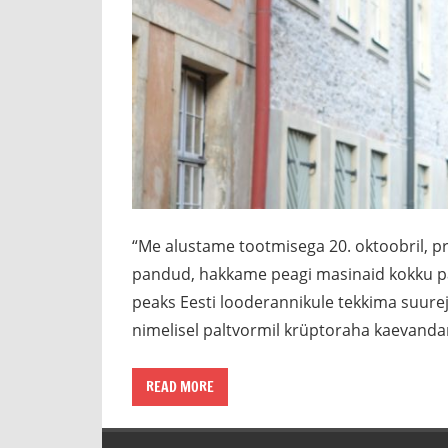
“Me alustame tootmisega 20. oktoobril, pr
pandud, hakkame peagi masinaid kokku pa
peaks Eesti looderannikule tekkima suure
nimelisel paltvormil krüptoraha kaevand
READ MORE