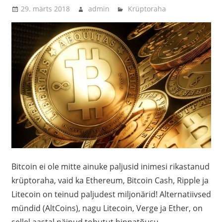
29. märts 2018
admin
Krüptoraha
Bitcoin ei ole mitte ainuke paljusid inimesi rikastanud
krüptoraha, vaid ka Ethereum, Bitcoin Cash, Ripple ja
Litecoin on teinud paljudest miljonärid! Alternatiivsed
mündid (AltCoins), nagu Litecoin, Verge ja Ether, on