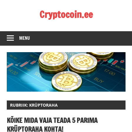
Skip
Cryptocoin.ee
to
content
Kõik
mis
MENU
puudutab
krüptoraha
RUBRIIK:
KRÜPTORAHA
KÕIKE MIDA VAJA TEADA 5 PARIMA
KRÜPTORAHA KOHTA!