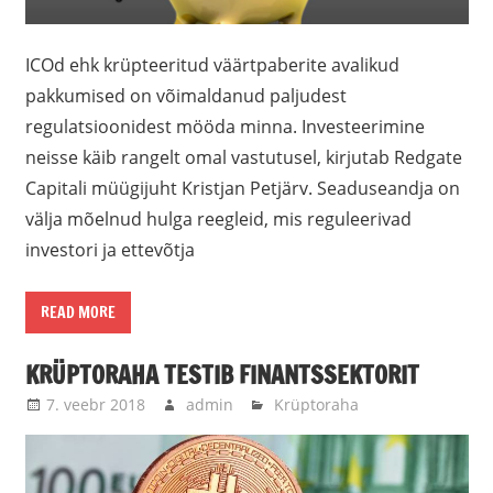
ICOd ehk krüpteeritud väärtpaberite avalikud
pakkumised on võimaldanud paljudest
regulatsioonidest mööda minna. Investeerimine
neisse käib rangelt omal vastutusel, kirjutab Redgate
Capitali müügijuht Kristjan Petjärv. Seaduseandja on
välja mõelnud hulga reegleid, mis reguleerivad
investori ja ettevõtja
READ MORE
KRÜPTORAHA TESTIB FINANTSSEKTORIT
7. veebr 2018
admin
Krüptoraha