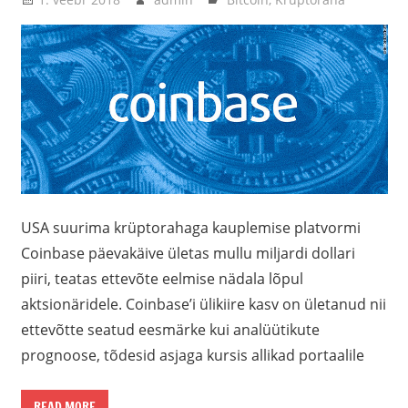
USA suurima krüptorahaga kauplemise platvormi
Coinbase päevakäive ületas mullu miljardi dollari
piiri, teatas ettevõte eelmise nädala lõpul
aktsionäridele. Coinbase’i ülikiire kasv on ületanud nii
ettevõtte seatud eesmärke kui analüütikute
prognoose, tõdesid asjaga kursis allikad portaalile
READ MORE