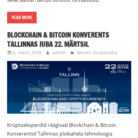
sellel aastal näinud tohutut hinnatõusu.
READ MORE
BLOCKCHAIN & BITCOIN KONVERENTS
TALLINNAS JUBA 22. MÄRTSIL
6. märts 2018
admin
Bitcoin
,
Krüptoraha
Krüptoeksperdid räägivad Blockchain & Bitcoin
Konverentsil Tallinnas plokiahela tehnoloogia