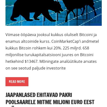
Viimase ööpäeva jooksul kukkus oluliselt Bitcoini ja
enamus altcoinide kurss. CoinMarketCap’i andmetel
kukkus Bitcoin rohkem kui 20%. 225 miljrd. 658
miljonilise turukapitalsatsiooni juures on Bitcoini
hetkehind $13467. Mõningate analüütikute arvates
on see seotud paljude investorite
READ MORE
JAAPANLASED EHITAVAD PAKRI
POOLSAARELE MITME MILJONI EURO EEST