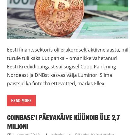
Eesti finantssektoris oli erakordselt aktiivne aasta, mil
turule tuli kaks uut panka – omanikke vahetanud
Eesti Krediidipangast sai sügisel Coop Pank ning
Nordeast ja DNBst kasvas välja Luminor. Silma
paistsid ka fintech’i ettevõtted, märkis Ellex
READ MORE
COINBASE’I PÄEVAKÄIVE KÜÜNDIB ÜLE 2,7
MILJONI
1. veebr 2018
admin
Bitcoin
,
Krüptoraha