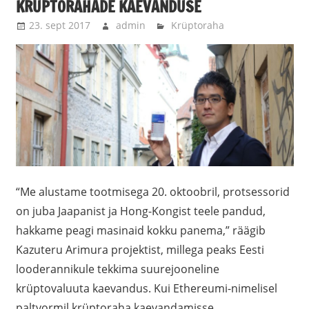
KRÜPTORAHADE KAEVANDUSE
23. sept 2017
admin
Krüptoraha
“Me alustame tootmisega 20. oktoobril, protsessorid
on juba Jaapanist ja Hong-Kongist teele pandud,
hakkame peagi masinaid kokku panema,” räägib
Kazuteru Arimura projektist, millega peaks Eesti
looderannikule tekkima suurejooneline
krüptovaluuta kaevandus. Kui Ethereumi-nimelisel
paltvormil krüptoraha kaevandamisse