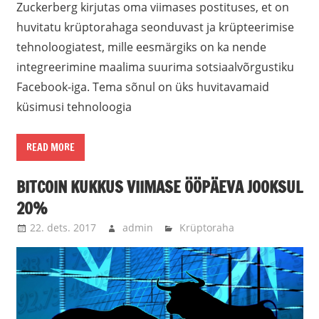
Zuckerberg kirjutas oma viimases postituses, et on
huvitatu krüptorahaga seonduvast ja krüpteerimise
tehnoloogiatest, mille eesmärgiks on ka nende
integreerimine maalima suurima sotsiaalvõrgustiku
Facebook-iga. Tema sõnul on üks huvitavamaid
küsimusi tehnoloogia
READ MORE
BITCOIN KUKKUS VIIMASE ÖÖPÄEVA JOOKSUL
20%
22. dets. 2017
admin
Krüptoraha