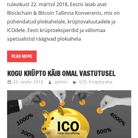
tulevikust 22. märtsil 2018, Eestis leiab aset
Blockchain & Bitcoin Tallinna Konverents, mis on
pühendatud plokiahelale, krüptovaluutadele ja
ICOdele. Eesti krüptoeksperdid ja välismaa
spetsialistid räägivad plokiahela
READ MORE
KOGU KRÜPTO KÄIB OMAL VASTUTUSEL
23. veebr 2018
admin
ICO
,
Krüptoraha