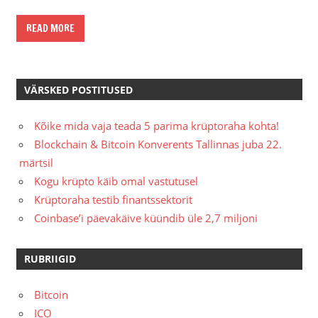
READ MORE
VÄRSKED POSTITUSED
Kõike mida vaja teada 5 parima krüptoraha kohta!
Blockchain & Bitcoin Konverents Tallinnas juba 22.
märtsil
Kogu krüpto käib omal vastutusel
Krüptoraha testib finantssektorit
Coinbase’i päevakäive küündib üle 2,7 miljoni
RUBRIIGID
Bitcoin
ICO