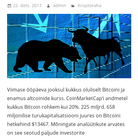
22. dets. 2017
admin
Krüptoraha
Viimase ööpäeva jooksul kukkus oluliselt Bitcoini ja
enamus altcoinide kurss. CoinMarketCap’i andmetel
kukkus Bitcoin rohkem kui 20%. 225 miljrd. 658
miljonilise turukapitalsatsiooni juures on Bitcoini
hetkehind $13467. Mõningate analüütikute arvates
on see seotud paljude investorite