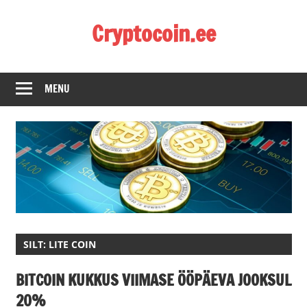
Skip
Cryptocoin.ee
to
content
Kõik
mis
MENU
puudutab
krüptoraha
SILT:
LITE COIN
BITCOIN KUKKUS VIIMASE ÖÖPÄEVA JOOKSUL
20%