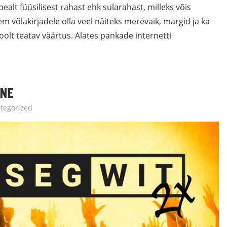
ealt füüsilisest rahast ehk sularahast, milleks võis
ljem võlakirjadele olla veel näiteks merevaik, margid ja ka
olt teatav väärtus. Alates pankade internetti
INE
tegorized