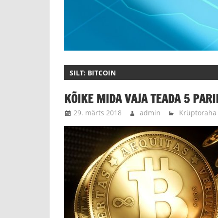
SILT:
BITCOIN
KÕIKE MIDA VAJA TEADA 5 PAR
29. märts 2018
admin
Krüptoraha