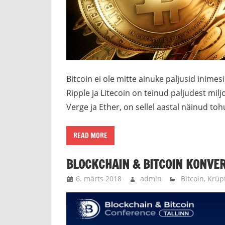
Bitcoin ei ole mitte ainuke paljusid inime
Ripple ja Litecoin on teinud paljudest milj
Verge ja Ether, on sellel aastal näinud to
READ MORE
BLOCKCHAIN & BITCOIN KONVER
6. märts 2018
admin
Bitcoin
,
Krüp