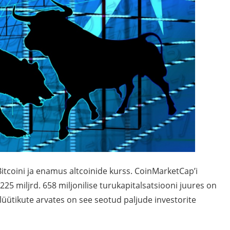
Bitcoini ja enamus altcoinide kurss. CoinMarketCap’i
25 miljrd. 658 miljonilise turukapitalsatsiooni juures on
üütikute arvates on see seotud paljude investorite