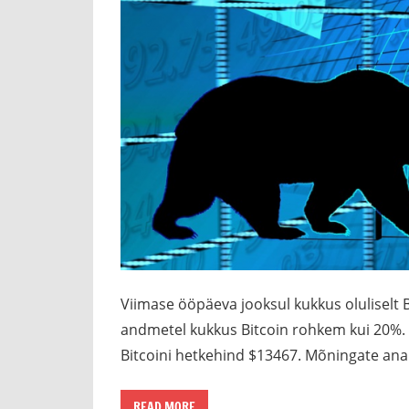
Viimase ööpäeva jooksul kukkus oluliselt 
andmetel kukkus Bitcoin rohkem kui 20%. 2
Bitcoini hetkehind $13467. Mõningate anal
READ MORE