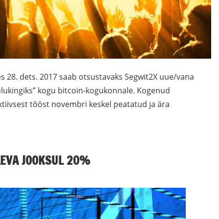
 28. dets. 2017 saab otsustavaks Segwit2X uue/vana
lukingiks” kogu bitcoin-kogukonnale. Kogenud
ivsest tööst novembri keskel peatatud ja ära
ÄEVA JOOKSUL 20%