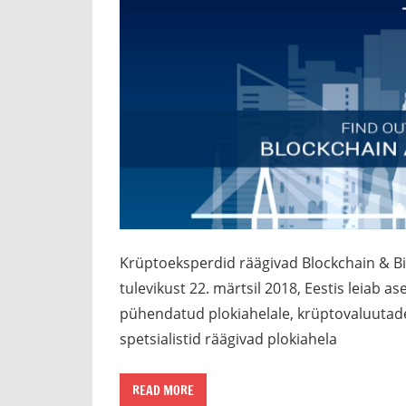
Krüptoeksperdid räägivad Blockchain & Bit
tulevikust 22. märtsil 2018, Eestis leiab a
pühendatud plokiahelale, krüptovaluutadel
spetsialistid räägivad plokiahela
READ MORE