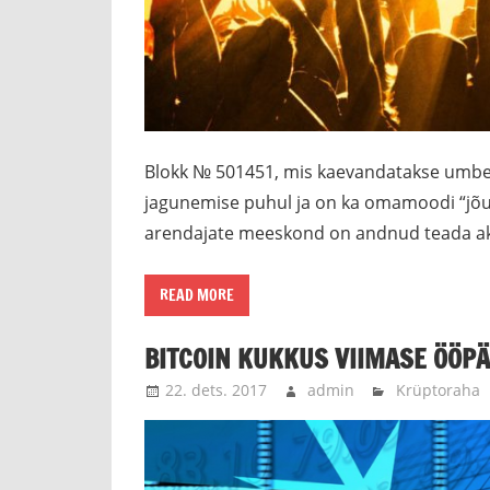
Blokk № 501451, mis kaevandatakse umbes
jagunemise puhul ja on ka omamoodi “jõu
arendajate meeskond on andnud teada akti
READ MORE
BITCOIN KUKKUS VIIMASE ÖÖP
22. dets. 2017
admin
Krüptoraha