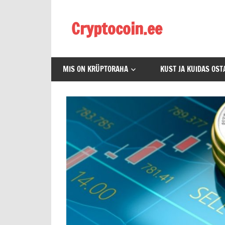
Skip
to
Cryptocoin.ee
content
Kõik
mis
MIS ON KRÜPTORAHA
KUST JA KUIDAS OSTA
puudutab
krüptoraha