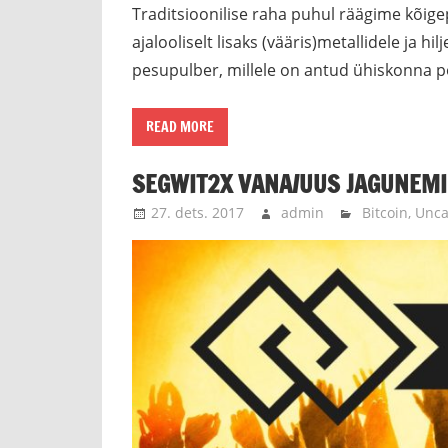
Traditsioonilise raha puhul räägime kõigep
ajalooliselt lisaks (vääris)metallidele ja hi
pesupulber, millele on antud ühiskonna po
READ MORE
SEGWIT2X VANA/UUS JAGUNEM
27. dets. 2017
admin
Bitcoin
,
Unca