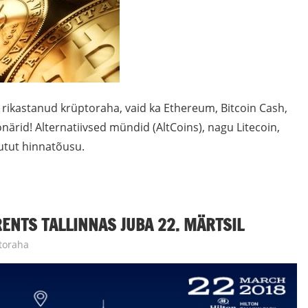
si rikastanud krüptoraha, vaid ka Ethereum, Bitcoin Cash,
onärid! Alternatiivsed mündid (AltCoins), nagu Litecoin,
hutut hinnatõusu.
ENTS TALLINNAS JUBA 22. MÄRTSIL
toraha